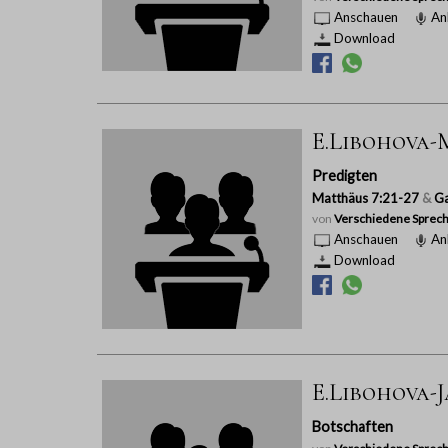
Anschauen
An
Download
E.Libohova-M
Predigten
Matthäus 7:21-27
&
Ga
von
Verschiedene Sprech
Anschauen
An
Download
E.Libohova-J
Botschaften