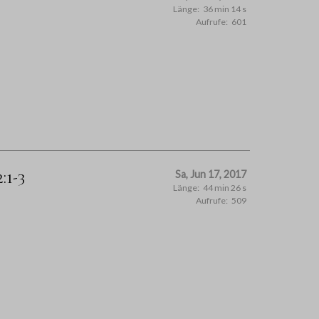
Länge:
36 min 14 s
Aufrufe:
601
:1-3
Sa, Jun 17, 2017
Länge:
44 min 26 s
Aufrufe:
509