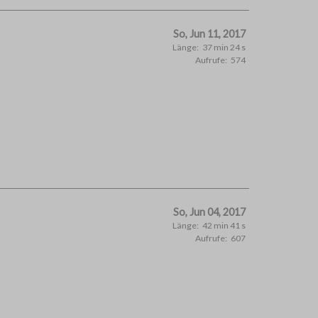
So, Jun 11, 2017
Länge:
37 min 24 s
Aufrufe:
574
So, Jun 04, 2017
Länge:
42 min 41 s
Aufrufe:
607