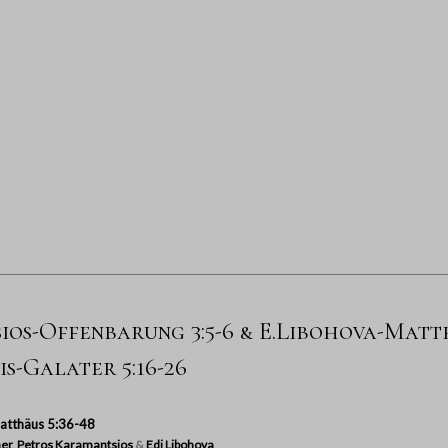
os-Offenbarung 3:5-6 & E.Libohova-Matth
s-Galater 5:16-26
atthäus 5:36-48
er
,
Petros Karamantsios
&
Edi Libohova