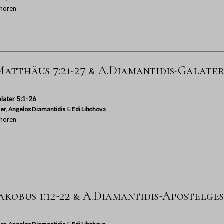
hören
atthäus 7:21-27 & A.Diamantidis-Galater 
later 5:1-26
er
,
Angelos Diamantidis
&
Edi Libohova
hören
akobus 1:12-22 & A.Diamantidis-Apostelges