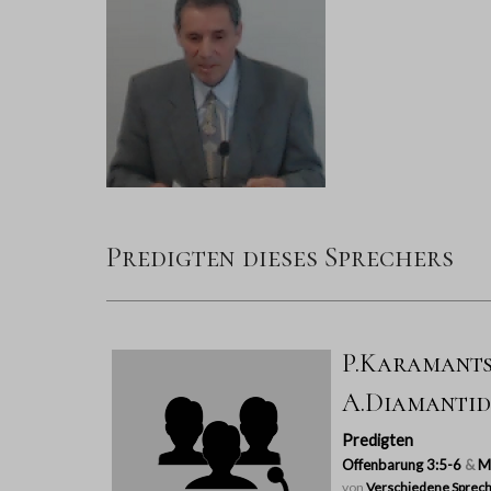
Predigten dieses Sprechers
P.Karamantsi
A.Diamantidi
Predigten
Offenbarung 3:5-6
&
M
von
Verschiedene Sprech