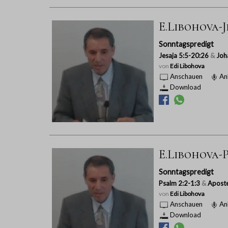
E.Libohova-Je
Sonntagspredigt
Jesaja 5:5-20:26
&
Joh
von
Edi Libohova
Anschauen
An
Download
E.Libohova-P
Sonntagspredigt
Psalm 2:2-1:3
&
Aposte
von
Edi Libohova
Anschauen
An
Download