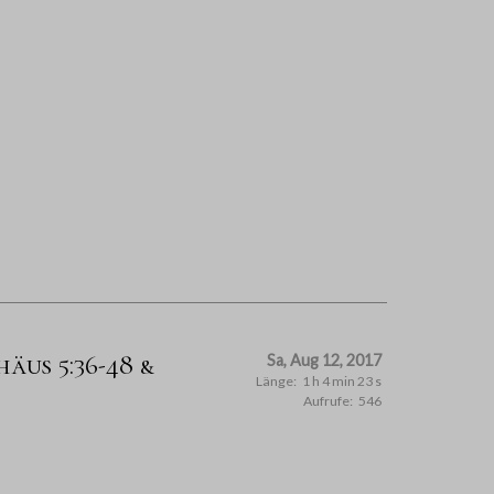
äus 5:36-48 &
Sa, Aug 12, 2017
Länge:
1 h 4 min 23 s
Aufrufe:
546