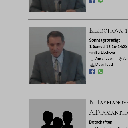
E.Libohova-1
Sonntagspredigt
1. Samuel 16:16-14:23
von
Edi Libohova
Anschauen
An
Download
B.Haymanov-M
A.Diamantidi
Botschaften