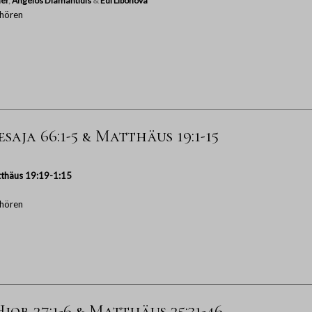
er
,
Angelos Diamantidis
&
Edi Libohova
hören
esaja 66:1-5 & Matthäus 19:1-15
thäus 19:19-1:15
hören
iob 27:1-6 & Matthäus 25:31-46