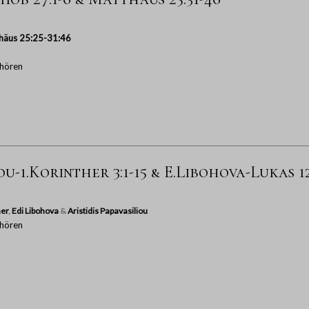
häus 25:25-31:46
hören
ou-1.Korinther 3:1-15 & E.Libohova-Lukas 12
er
,
Edi Libohova
&
Aristidis Papavasiliou
hören