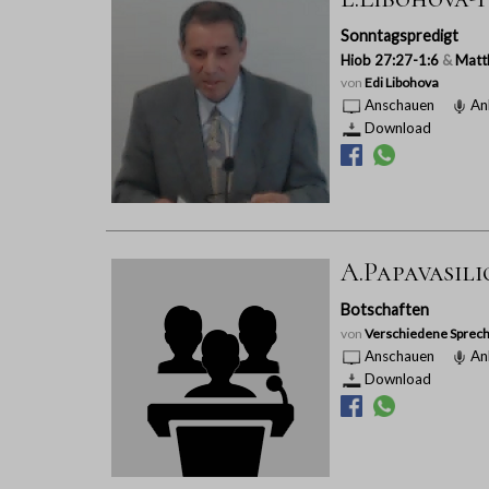
Sonntagspredigt
Hiob 27:27-1:6
&
Matt
von
Edi Libohova
Anschauen
An
Download
A.Papavasili
Botschaften
von
Verschiedene Sprech
Anschauen
An
Download