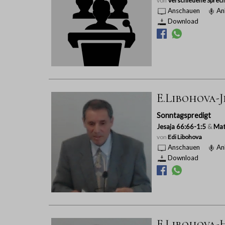
von
Verschiedene Sprech
Anschauen
An
Download
E.Libohova-J
Sonntagspredigt
Jesaja 66:66-1:5
&
Mat
von
Edi Libohova
Anschauen
An
Download
E.Libohova-H