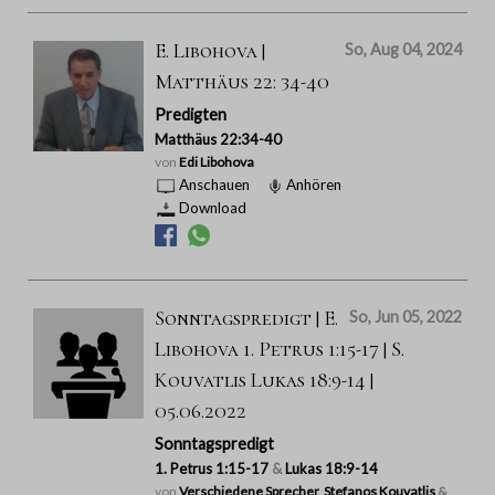
E. Libohova |
So, Aug 04, 2024
Matthäus 22: 34-40
Predigten
Matthäus 22:34-40
von
Edi Libohova
Anschauen
Anhören
Download
Sonntagspredigt | E.
So, Jun 05, 2022
Libohova 1. Petrus 1:15-17 | S.
Kouvatlis Lukas 18:9-14 |
05.06.2022
Sonntagspredigt
1. Petrus 1:15-17
&
Lukas 18:9-14
von
Verschiedene Sprecher
,
Stefanos Kouvatlis
&