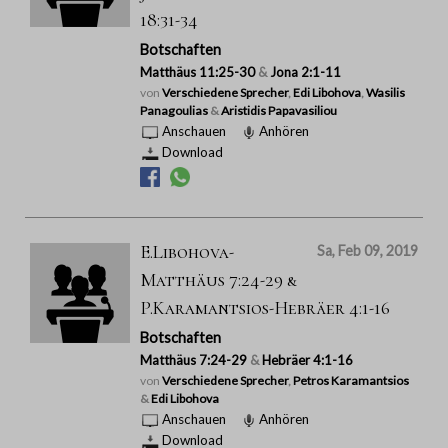
18:31-34
Botschaften
Matthäus 11:25-30
&
Jona 2:1-11
von
Verschiedene Sprecher
,
Edi Libohova
,
Wasilis
Panagoulias
&
Aristidis Papavasiliou
Anschauen
Anhören
Download
E.Libohova-
Sa, Feb 09, 2019
Matthäus 7:24-29 &
P.Karamantsios-Hebräer 4:1-16
Botschaften
Matthäus 7:24-29
&
Hebräer 4:1-16
von
Verschiedene Sprecher
,
Petros Karamantsios
&
Edi Libohova
Anschauen
Anhören
Download