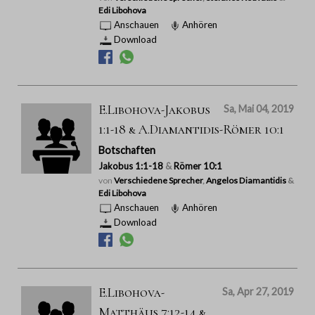
Edi Libohova
Anschauen
Anhören
Download
E.Libohova-Jakobus
Sa, Mai 04, 2019
1:1-18 & A.Diamantidis-Römer 10:1
Botschaften
Jakobus 1:1-18
&
Römer 10:1
von
Verschiedene Sprecher
,
Angelos Diamantidis
&
Edi Libohova
Anschauen
Anhören
Download
E.Libohova-
Sa, Apr 27, 2019
Matthäus 7:12-14 &