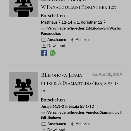
W.Panagoulias-1.Korinther 12:7
Botschaften
Matthäus 7:12-14
&
1. Korinther 12:7
von
Verschiedene Sprecher
,
Edi Libohova
&
Wasilis
Panagoulias
Anschauen
Anhören
Download
E.Libohova-Jesaja
Sa, Apr 20, 2019
61:1-2 & A.Diamantidis-Jesaja 53: 1-
12
Botschaften
Jesaja 61:1-2
&
Jesaja 53:1-12
von
Verschiedene Sprecher
,
Angelos Diamantidis
&
Edi Libohova
Anschauen
Anhören
Download