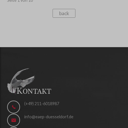
Seite 1 von 10
back
(+49) 211-6018987
info@eaep-duesseldorf.de