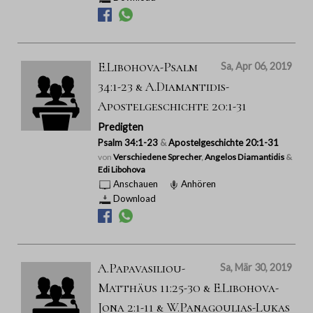
E.Libohova-Psalm
Sa, Apr 06, 2019
34:1-23 & A.Diamantidis-
Apostelgeschichte 20:1-31
Predigten
Psalm 34:1-23
&
Apostelgeschichte 20:1-31
von
Verschiedene Sprecher
,
Angelos Diamantidis
&
Edi Libohova
Anschauen
Anhören
Download
A.Papavasiliou-
Sa, Mär 30, 2019
Matthäus 11:25-30 & E.Libohova-
Jona 2:1-11 & W.Panagoulias-Lukas