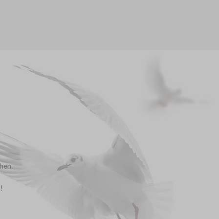
chen.
!