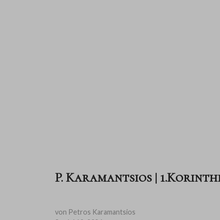
P. Karamantsios | 1.Korinther
von Petros Karamantsios