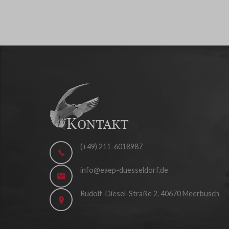
(+49) 211-6018987
info@eaep-duesseldorf.de
Rudolf-Diesel-Straße 2, 40670 Meerbusch