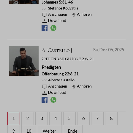
Johannes 5:31-46
von
Stefanos Kouvatlis
Anschauen
Anhören
Download
A. Castello |
Sa, Dez 06, 2025
Offenbargung 22:6-21
Predigten
Offenbarung 22:6-21
von
Alberto Castello
Anschauen
Anhören
Download
1
2
3
4
5
6
7
8
9
10
Weiter
Ende