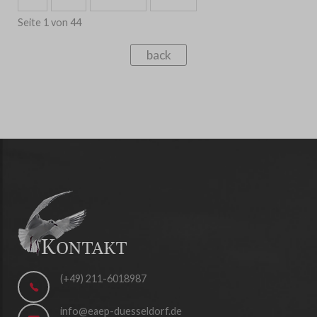
Seite 1 von 44
back
(+49) 211-6018987
info@eaep-duesseldorf.de