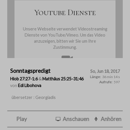
Youtube Dienste
Unsere Webseite verwendet Videostreaming
Dienste von YouTube/Vimeo. Um das Video
anzuzeigen, bitten wir Sie um Ihre
Zustimmung.
Sonntagspredigt
Cookies einmalig akzeptieren
So, Jun 18, 2017
Länge:
36 min 14 s
Hiob 27:27-1:6
&
Matthäus 25:25-31:46
Aufrufe:
597
von
Edi Libohova
übersetzer : Georgiadis
Play
Anschauen
Anhören