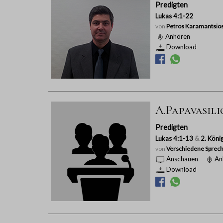
Predigten
Lukas 4:1-22
von
Petros Karamantsio
Anhören
Download
A.Papavasili
Predigten
Lukas 4:1-13
&
2. Köni
von
Verschiedene Sprech
Anschauen
An
Download