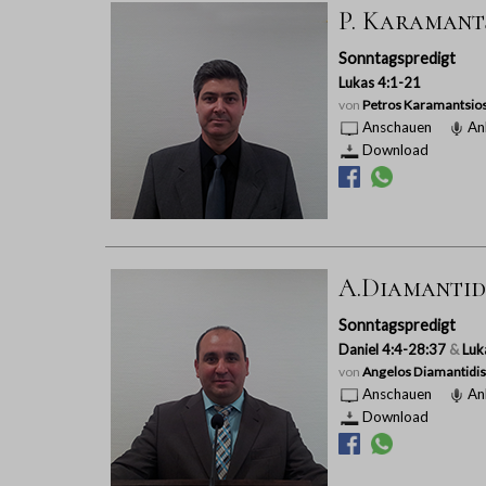
P. Karamantsi
Sonntagspredigt
Lukas 4:1-21
von
Petros Karamantsio
Anschauen
An
Download
A.Diamantidi
Sonntagspredigt
Daniel 4:4-28:37
&
Luk
von
Angelos Diamantidis
Anschauen
An
Download