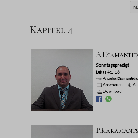
Ma
Kapitel 4
A.Diamantidi
Sonntagspredigt
Lukas 4:1-13
von
Angelos Diamantidis
Anschauen
An
Download
P.Karamantsi