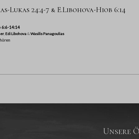
s-Lukas 24:4-7 & E.Libohova-Hiob 6:14
 6:6-14:14
er
,
Edi Libohova
&
Wasilis Panagoulias
hören
Unsere Ö