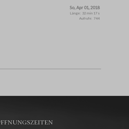
So, Apr 01, 2018
Länge:
32 min 17 s
Aufrufe:
744
ffnungszeiten