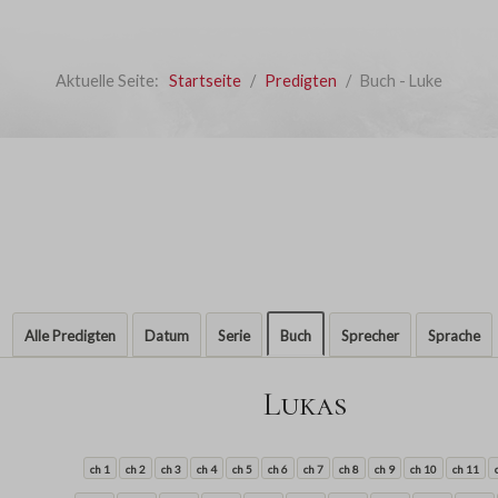
Aktuelle Seite:
Startseite
Predigten
Buch - Luke
Alle Predigten
Datum
Serie
Buch
Sprecher
Sprache
Lukas
ch 1
ch 2
ch 3
ch 4
ch 5
ch 6
ch 7
ch 8
ch 9
ch 10
ch 11