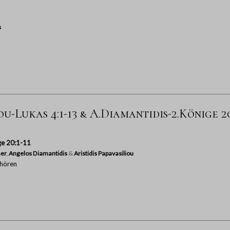
s
ou-Lukas 4:1-13 & A.Diamantidis-2.Könige 20
ge 20:1-11
er
,
Angelos Diamantidis
&
Aristidis Papavasiliou
hören