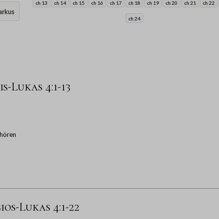
ch 13
ch 14
ch 15
ch 16
ch 17
ch 18
ch 19
ch 20
ch 21
ch 22
rkus
ch 24
s-Lukas 4:1-13
hören
os-Lukas 4:1-22