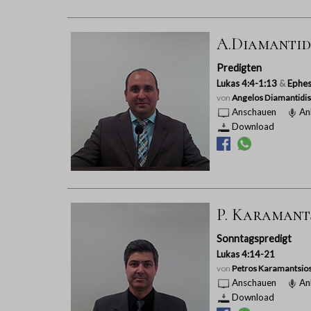
A.Diamantidi
Predigten
Lukas 4:4-1:13
&
Ephes
von
Angelos Diamantidis
Anschauen
An
Download
P. Karamantsi
Sonntagspredigt
Lukas 4:14-21
von
Petros Karamantsio
Anschauen
An
Download