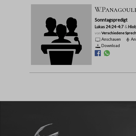
W.Panagoulia
Sonntagspredigt
Lukas 24:24-4:7
&
Hiob
von
Verschiedene Sprech
Anschauen
An
Download