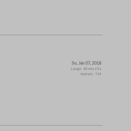
So, Jan 07, 2018
Länge:
42 min 23 s
Aufrufe:
719