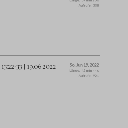
Länge:
37 min 20 s
Aufrufe:
308
3:22-33 | 19.06.2022
So, Jun 19, 2022
Länge:
42 min 44 s
Aufrufe:
921