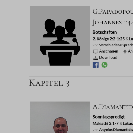
G.Papadopoul
Johannes 1:44
Botschaften
2. Könige 2:2-1:25
&
L
von
Verschiedene Sprech
Anschauen
An
Download
Kapitel 3
A.Diamantidi
Sonntagspredigt
Maleachi 3:1-7
&
Lukas
von
Angelos Diamantidis