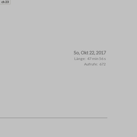
ch 23
So, Okt 22, 2017
Länge:
47 min 56 s
Aufrufe:
672