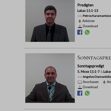
Predigten
Lukas 11:1-13
von
Petros Karamantsio
Anhören
Download
Sonntagspredi
Sonntagspredigt
5. Mose 11:1-7
&
Luka
von
Angelos Diamantidis
Anschauen
An
Download