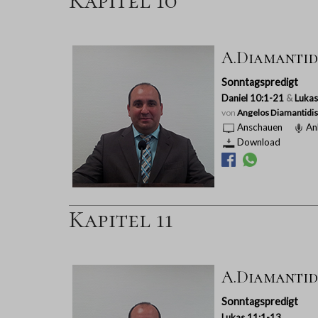
Kapitel 10
A.Diamantidi
Sonntagspredigt
Daniel 10:1-21
&
Lukas
von
Angelos Diamantidis
Anschauen
An
Download
Kapitel 11
A.Diamantidi
Sonntagspredigt
Lukas 11:1-13