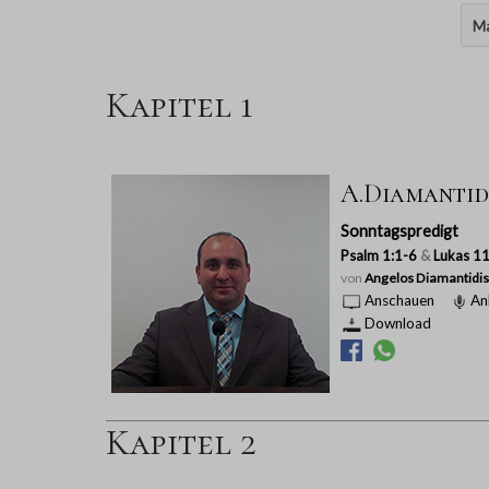
Ma
Kapitel 1
A.Diamantidis
Sonntagspredigt
Psalm 1:1-6
&
Lukas 1
von
Angelos Diamantidis
Anschauen
An
Download
Kapitel 2