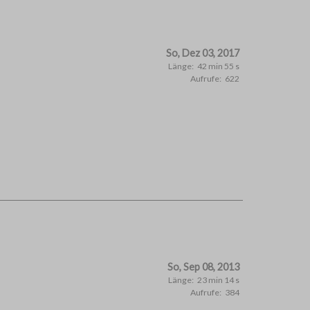
So, Dez 03, 2017
Länge:
42 min 55 s
Aufrufe:
622
So, Sep 08, 2013
Länge:
23 min 14 s
Aufrufe:
384