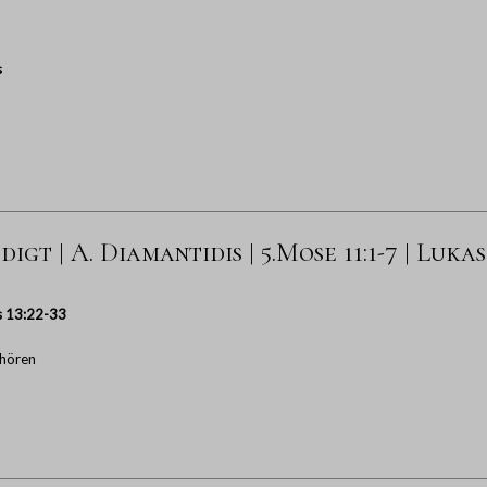
s
gt | A. Diamantidis | 5.Mose 11:1-7 | Lukas 1
s 13:22-33
hören