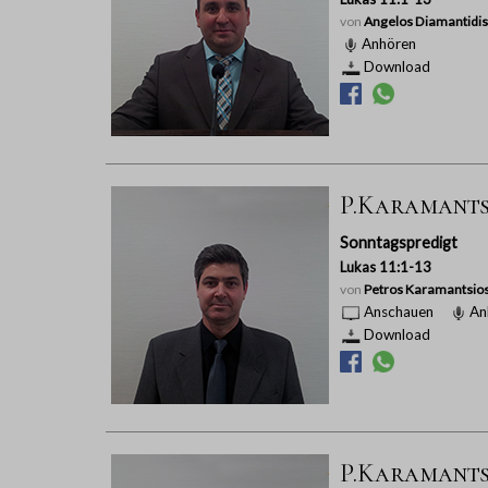
von
Angelos Diamantidis
Anhören
Download
P.Karamantsio
Sonntagspredigt
Lukas 11:1-13
von
Petros Karamantsio
Anschauen
An
Download
P.Karamantsi