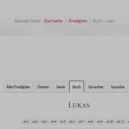
Aktuelle Seite:
Startseite
Predigten
Buch - Luke
Alle Predigten
Datum
Serie
Buch
Sprecher
Sprache
Lukas
ch 1
ch 2
ch 3
ch 4
ch 5
ch 6
ch 7
ch 8
ch 9
ch 10
ch 11