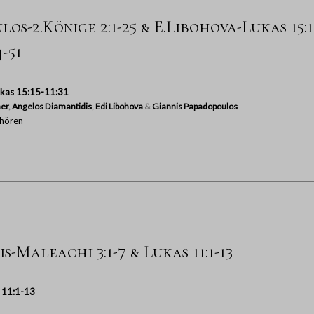
os-2.Könige 2:1-25 & E.Libohova-Lukas 15:1
-51
ukas 15:15-11:31
er
,
Angelos Diamantidis
,
Edi Libohova
&
Giannis Papadopoulos
hören
s-Maleachi 3:1-7 & Lukas 11:1-13
 11:1-13