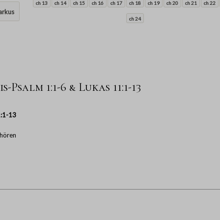
ch 13
ch 14
ch 15
ch 16
ch 17
ch 18
ch 19
ch 20
ch 21
ch 22
rkus
ch 24
-Psalm 1:1-6 & Lukas 11:1-13
1:1-13
hören