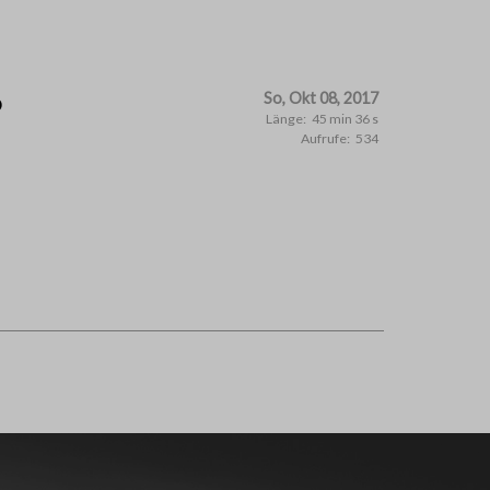
0
So, Okt 08, 2017
Länge:
45 min 36 s
Aufrufe:
534