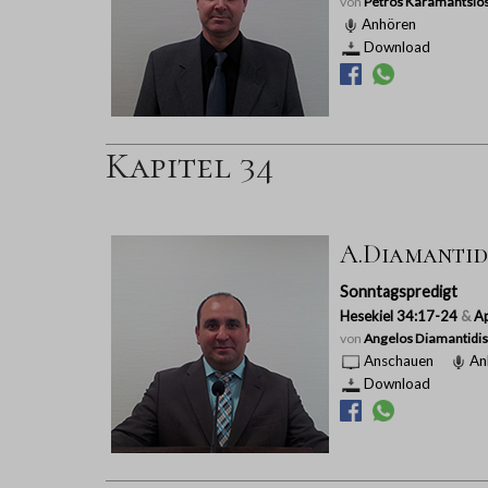
von
Petros Karamantsio
Anhören
Download
Kapitel 34
A.Diamantidi
Sonntagspredigt
Hesekiel 34:17-24
&
Ap
von
Angelos Diamantidis
Anschauen
An
Download