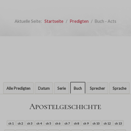
Aktuelle Seite:
Startseite
Predigten
Buch - Acts
Alle Predigten
Datum
Serie
Buch
Sprecher
Sprache
Apostelgeschichte
ch 1
ch 2
ch 3
ch 4
ch 5
ch 6
ch 7
ch 8
ch 9
ch 10
ch 12
ch 13