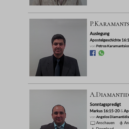
P.Karamantsi
Auslegung
Apostelgeschichte 16:
von
Petros Karamantsio
A.Diamantidi
Sonntagspredigt
Markus 16:15-20
&
Ap
von
Angelos Diamantidis
Anschauen
An
Download