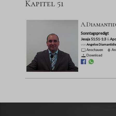
Kapitel 51
A.Diamantidi
Sonntagspredigt
Jesaja 51:51-1:3
&
Apo
von
Angelos Diamantidis
Anschauen
An
Download