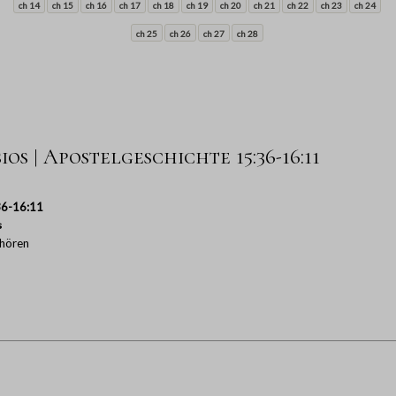
ch 14
ch 15
ch 16
ch 17
ch 18
ch 19
ch 20
ch 21
ch 22
ch 23
ch 24
ch 25
ch 26
ch 27
ch 28
os | Apostelgeschichte 15:36-16:11
36-16:11
s
hören