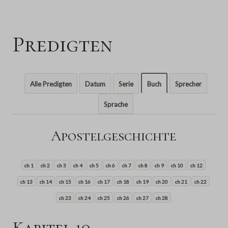
Predigten
Alle Predigten
Datum
Serie
Buch
Sprecher
Sprache
Apostelgeschichte
ch 1
ch 2
ch 3
ch 4
ch 5
ch 6
ch 7
ch 8
ch 9
ch 10
ch 12
ch 13
ch 14
ch 15
ch 16
ch 17
ch 18
ch 19
ch 20
ch 21
ch 22
ch 23
ch 24
ch 25
ch 26
ch 27
ch 28
Kapitel 10