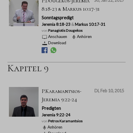
P.Dougekos-Jeremia
So, Jan 22, 2017
8:18-23 & Markus 10:17-31
Sonntagspredigt
Jeremia 8:18-23
&
Markus 10:17-31
von
Panagiotis Dougekos
Anschauen
Anhören
Download
Kapitel 9
P.Karamantsios-
Di, Feb 10, 2015
Jeremia 9:22-24
Predigten
Jeremia 9:22-24
von
Petros Karamantsios
Anhören