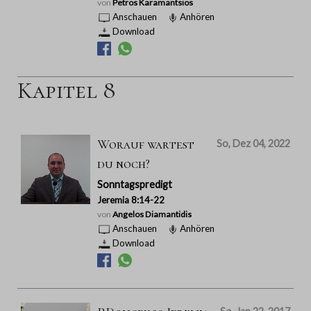
von
Petros Karamantsios
Anschauen
Anhören
Download
Kapitel 8
Worauf wartest
So, Dez 04, 2022
du noch?
Sonntagspredigt
Jeremia 8:14-22
von
Angelos Diamantidis
Anschauen
Anhören
Download