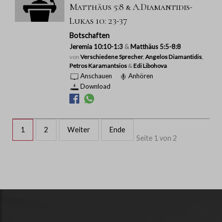
Matthäus 5:8 & A.Diamantidis-
Lukas 10: 23-37
Botschaften
Jeremia 10:10-1:3
&
Matthäus 5:5-8:8
von
Verschiedene Sprecher
,
Angelos Diamantidis
,
Petros Karamantsios
&
Edi Libohova
Anschauen
Anhören
Download
1
2
Weiter
Ende
Seite 1 von 2