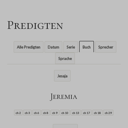
Predigten
Alle Predigten
Datum
Serie
Buch
Sprecher
Sprache
Jesaja
Jeremia
ch 2
ch 3
ch 6
ch 8
ch 9
ch 10
ch 13
ch 17
ch 18
ch 29