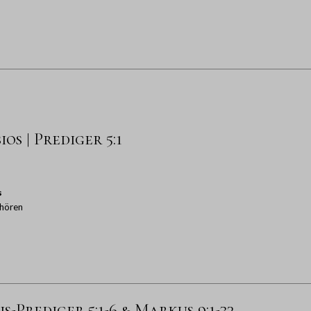
os | Prediger 5:1
s
hören
s-Prediger 5:1-6 & Markus 9:1-32