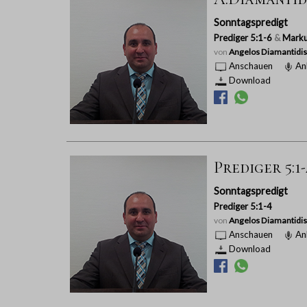
Sonntagspredigt
Prediger 5:1-6
&
Marku
von
Angelos Diamantidis
Anschauen
An
Download
Prediger 5:1
Sonntagspredigt
Prediger 5:1-4
von
Angelos Diamantidis
Anschauen
An
Download