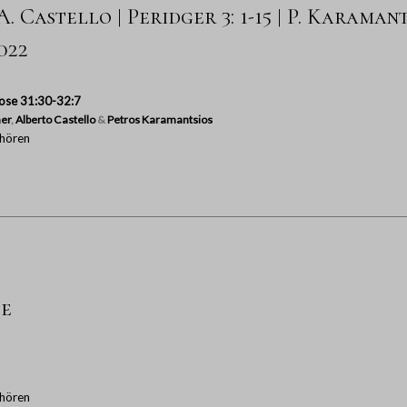
. Castello | Peridger 3: 1-15 | P. Karamantsi
2022
ose 31:30-32:7
er
,
Alberto Castello
&
Petros Karamantsios
hören
te
hören