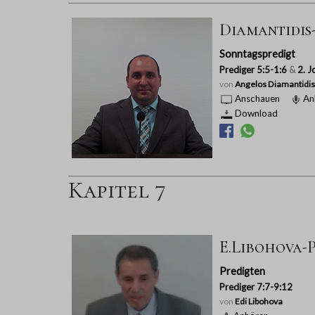
Diamantidis-P
Sonntagspredigt
Prediger 5:5-1:6
&
2. J
von
Angelos Diamantidis
Anschauen
An
Download
Kapitel 7
E.Libohova-P
Predigten
Prediger 7:7-9:12
von
Edi Libohova