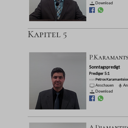
Download
Kapitel 5
P.Karamantsi
Sonntagspredigt
Prediger 5:1
von
Petros Karamantsio
Anschauen
An
Download
A.Diamantidi