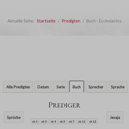
Aktuelle Seite:
Startseite
Predigten
Buch - Ecclesiastes
Alle Predigten
Datum
Serie
Buch
Sprecher
Sprache
Prediger
Sprüche
Jesaja
ch 1
ch 3
ch 4
ch 5
ch 7
ch 11
ch 12