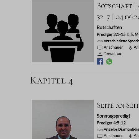
Botschaft | A
32: 7 | 04.06.
Botschaften
Prediger 3:1-15
&
5. M
von
Verschiedene Sprech
Anschauen
An
Download
Kapitel 4
Seite an Sei
Sonntagspredigt
Prediger 4:9-12
von
Angelos Diamantidis
Anschauen
An