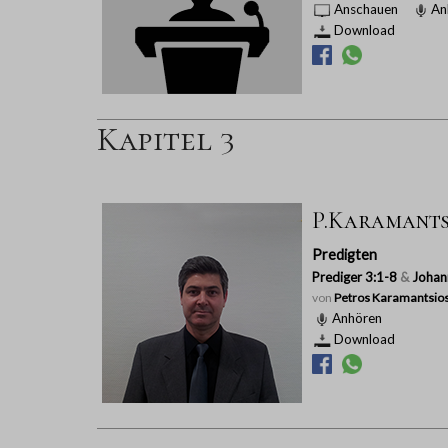
Anschauen
An
Download
Kapitel 3
P.Karamantsi
Predigten
Prediger 3:1-8
&
Johan
von
Petros Karamantsio
Anhören
Download