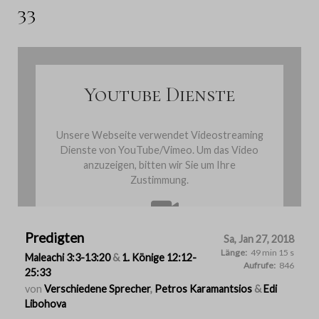
33
Youtube Dienste
Unsere Webseite verwendet Videostreaming
Dienste von YouTube/Vimeo. Um das Video
anzuzeigen, bitten wir Sie um Ihre
Zustimmung.
Predigten
Cookies einmalig akzeptieren
Sa, Jan 27, 2018
Länge:
49 min 15 s
Maleachi 3:3-13:20
&
1. Könige 12:12-
Aufrufe:
846
25:33
von
Verschiedene Sprecher
,
Petros Karamantsios
&
Edi
Libohova