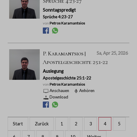
Sprüche 4:23-27
Sonntagspredigt
Sprüche 4:23-27
von
Petros Karamantsios
P. Karamantsios |
Sa, Apr 25, 2026
Apostelgeschichte 25:1-22
Auslegung
Apostelgeschichte 25:1-22
von
Petros Karamantsios
Anschauen
Anhören
Download
Start
Zurück
1
2
3
4
5
6
7
8
9
10
Weiter