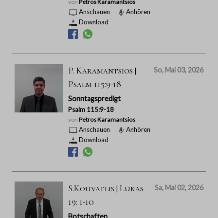
von
Petros Karamantsios
Anschauen
Anhören
Download
P. Karamantsios |
So, Mai 03, 2026
Psalm 115:9-18
Sonntagspredigt
Psalm 115:9-18
von
Petros Karamantsios
Anschauen
Anhören
Download
S.Kouvatlis | Lukas
Sa, Mai 02, 2026
19: 1-10
Botschaften