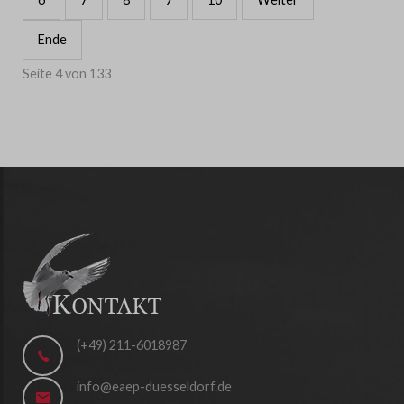
Ende
Seite 4 von 133
(+49) 211-6018987
info@eaep-duesseldorf.de