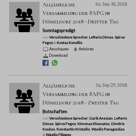
Alljährliche
So, Sep 30, 2018
Versammlung der FAPG in
Düsseldorf 2018 - Dritter Tag
Sonntagspredigt
von
Verschiedene Sprecher
,
Lefteris Dimas
,
Spiros
Fegos
&
Kostas Kondilis
Anschauen
Anhören
Download
Alljährliche
Sa, Sep 29, 2018
Versammlung der FAPG in
Düsseldorf 2018 - Zweiter Tag
Botschaften
von
Verschiedene Sprecher
,
Garik Anesian
,
Lefteris
Dimas
,
Spiros Fegos
,
Kimonas Klouvatos
,
Dimitris
Koukos
,
Konstantin Kristallis
,
Wasilis Panagoulias
&
Wasilis Filippou