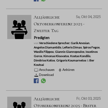
Alljährliche
Sa, Okt 04, 2025
Oktoberkonferenz 2025 -
Zweiter Tag
Predigten
von
Verschiedene Sprecher
,
Garik Anesian
,
Angelos Diamantidis
,
Lefteris Dimas
,
Spiros Fegos
,
Wasilis Filippou
,
Giannis Giannopoulos
,
Ioustinos
Goros
,
Kimonas Klouvatos
,
Kostas Kondilis
,
Dimitrios Kotios
,
Grigoris Koumarnetos
&
Ilier
Koutsai
Anschauen
Anhören
Download
Alljährliche
Fr, Okt 03, 2025
Otoberkonferenz 2025 - Erster