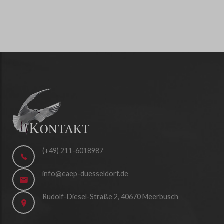
(+49) 211-6018987
info@eaep-duesseldorf.de
Rudolf-Diesel-Straße 2, 40670 Meerbusch