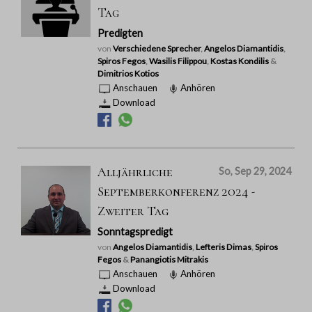
Tag
Predigten
von
Verschiedene Sprecher
,
Angelos Diamantidis
,
Spiros Fegos
,
Wasilis Filippou
,
Kostas Kondilis
&
Dimitrios Kotios
Anschauen
Anhören
Download
Alljährliche
So, Sep 29, 2024
Septemberkonferenz 2024 -
Zweiter Tag
Sonntagspredigt
von
Angelos Diamantidis
,
Lefteris Dimas
,
Spiros
Fegos
&
Panangiotis Mitrakis
Anschauen
Anhören
Download