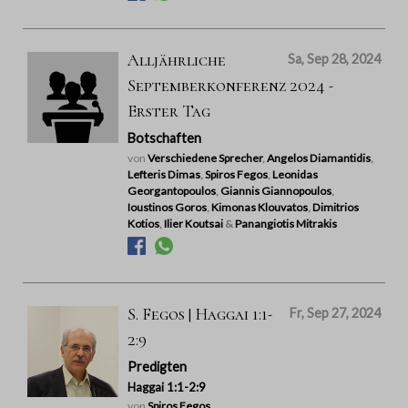
Alljährliche
Sa, Sep 28, 2024
Septemberkonferenz 2024 -
Erster Tag
Botschaften
von
Verschiedene Sprecher
,
Angelos Diamantidis
,
Lefteris Dimas
,
Spiros Fegos
,
Leonidas
Georgantopoulos
,
Giannis Giannopoulos
,
Ioustinos Goros
,
Kimonas Klouvatos
,
Dimitrios
Kotios
,
Ilier Koutsai
&
Panangiotis Mitrakis
S. Fegos | Haggai 1:1-
Fr, Sep 27, 2024
2:9
Predigten
Haggai 1:1-2:9
von
Spiros Fegos