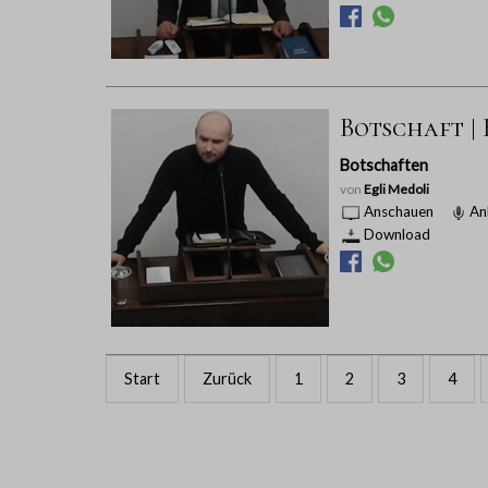
Botschaft |
Botschaften
von
Egli Medoli
Anschauen
An
Download
Start
Zurück
1
2
3
4