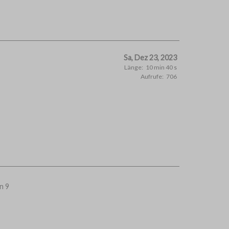
Sa, Dez 23, 2023
Länge:
10 min 40 s
Aufrufe:
706
n 9