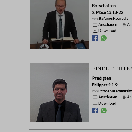
Botschaften
2. Mose 13:18-22
von
Stefanos Kouvatlis
Anschauen
An
Download
Finde echten
Predigten
Philipper 4:1-9
von
Petros Karamantsio
Anschauen
An
Download