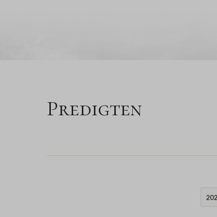
Predigten
20