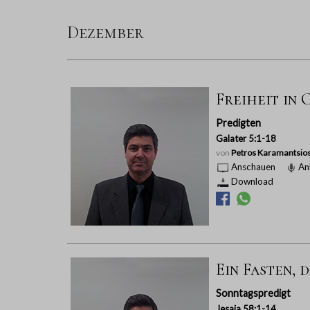
Dezember
Freiheit in 
Predigten
Galater 5:1-18
von
Petros Karamantsio
Anschauen
An
Download
Ein Fasten, 
Sonntagspredigt
Jesaja 58:1-14