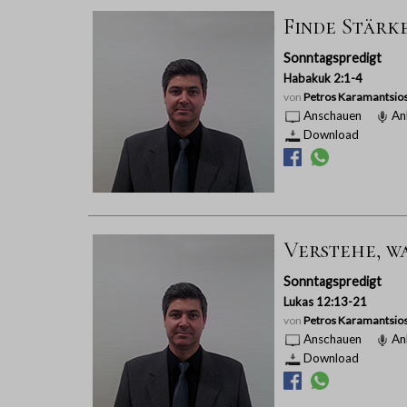
Finde Stärk
Sonntagspredigt
Habakuk 2:1-4
von
Petros Karamantsio
Anschauen
An
Download
Verstehe, wa
Sonntagspredigt
Lukas 12:13-21
von
Petros Karamantsio
Anschauen
An
Download