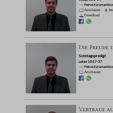
von
Petros Karamantsio
Anschauen
An
Download
Die Freude 
Sonntagspredigt
Lukas 10:17-37
von
Petros Karamantsio
Anschauen
Vertraue au