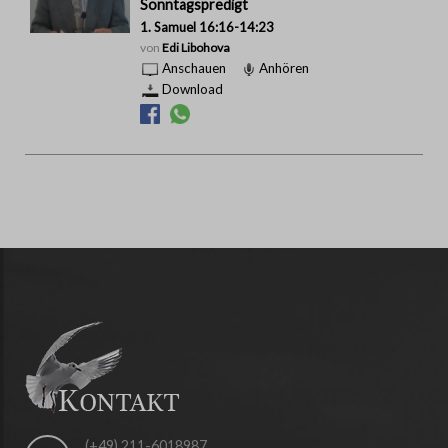
Sonntagspredigt
1. Samuel 16:16-14:23
von
Edi Libohova
Anschauen
Anhören
Download
(+49) 211-6018987