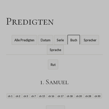
Predigten
Alle Predigten
Datum
Serie
Buch
Sprecher
Sprache
Rut
1. Samuel
ch 1
ch 2
ch 3
ch 7
ch 15
ch 16
ch 17
ch 18
ch 20
ch 28
ch 30