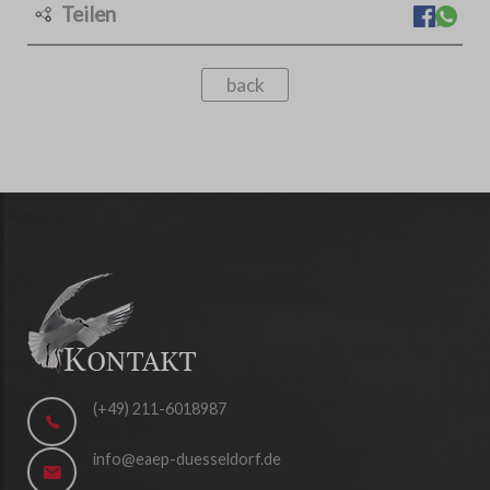
Teilen
back
(+49) 211-6018987
info@eaep-duesseldorf.de