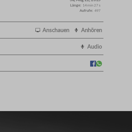
Länge:
14 min 27 s
Aufrufe:
497
Anschauen
Anhören
Audio