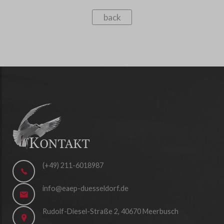
back
(+49) 211-6018987
info@eaep-duesseldorf.de
Rudolf-Diesel-Straße 2, 40670 Meerbusch