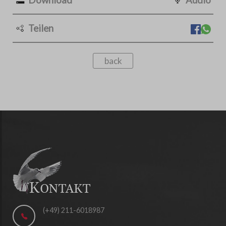
Teilen
back
(+49) 211-6018987