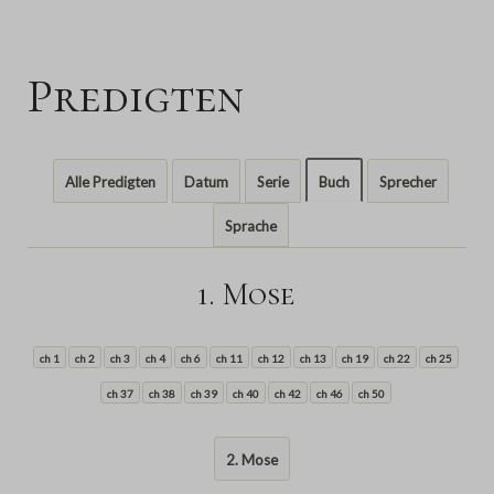
Predigten
Alle Predigten
Datum
Serie
Buch
Sprecher
Sprache
1. Mose
ch 1
ch 2
ch 3
ch 4
ch 6
ch 11
ch 12
ch 13
ch 19
ch 22
ch 25
ch 37
ch 38
ch 39
ch 40
ch 42
ch 46
ch 50
2. Mose