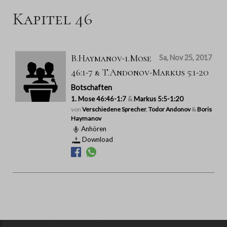
Kapitel 46
B.Haymanov-1.Mose
Sa, Nov 25, 2017
46:1-7 & T.Andonov-Markus 5:1-20
Botschaften
1. Mose 46:46-1:7
&
Markus 5:5-1:20
von
Verschiedene Sprecher
,
Todor Andonov
&
Boris
Haymanov
Anhören
Download