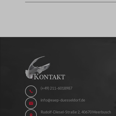
(+49) 211-6018987
info@eaep-duesseldorf.de
Rudolf-Diesel-Straße 2, 40670 Meerbusch