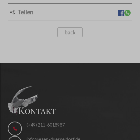
Teilen
back
(+49) 211-6018987
info@eaep-duesseldorf.de