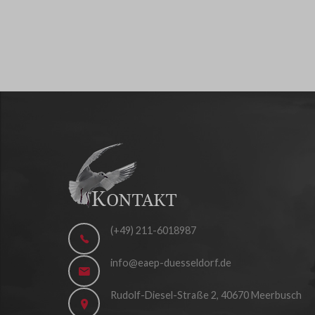
(+49) 211-6018987
info@eaep-duesseldorf.de
Rudolf-Diesel-Straße 2, 40670 Meerbusch