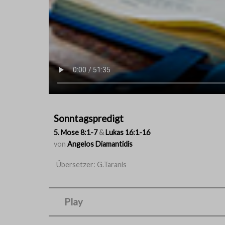
Sonntagspredigt
5. Mose 8:1-7
&
Lukas 16:1-16
von
Angelos Diamantidis
Übersetzer: G.Taranis
Play