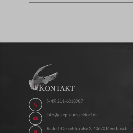
(+49) 211-6018987
info@eaep-duesseldorf.de
Rudolf-Diesel-Straße 2, 40670 Meerbusch