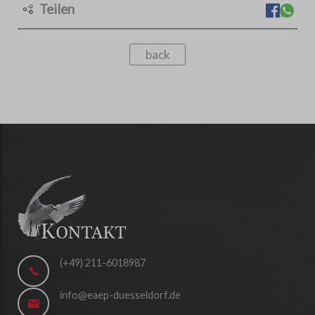
Teilen
back
(+49) 211-6018987
info@eaep-duesseldorf.de