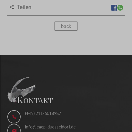
Teilen
back
(+49) 211-6018987
info@eaep-duesseldorf.de