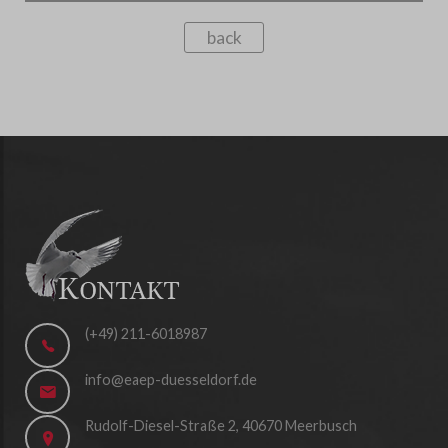
back
(+49) 211-6018987
info@eaep-duesseldorf.de
Rudolf-Diesel-Straße 2, 40670 Meerbusch